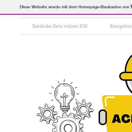
Diese Website wurde mit dem Homepage-Baukasten von
Entdecke Dein wahres ICH
Energetisc